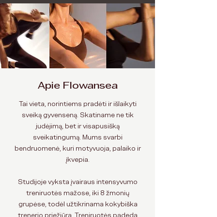
Apie Flowansea
Tai vieta, norintiems pradėti ir išlaikyti
sveiką gyvenseną. Skatiname ne tik
judėjimą, bet ir visapusišką
sveikatingumą. Mums svarbi
bendruomenė, kuri motyvuoja, palaiko ir
įkvepia.
Studijoje vyksta įvairaus intensyvumo
treniruotės mažose, iki 8 žmonių
grupėse, todėl užtikrinama kokybiška
trenerio priežiūra. Treniruotės padeda