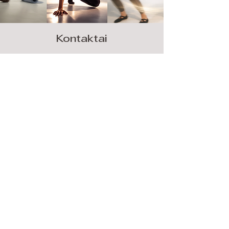
Kontaktai
Vilniaus g. 255, Šiauliai, LT-76343
+370 (633) 04 473
info@flowansea.lt
Vardas