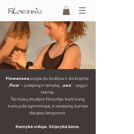
Flowansea
jungia du žodžius ir dvi kryptis:
„
flow
“ – judėjimą ir ramybę, „
sea
“ – jėgą ir
tėkmę.
Tai mūsų studijos filosofija: kurti kūną,
kuris juda sąmoningai, ir savijautą, kurioje
daugiau lengvumo.
Ramybė viduje. Stiprybė kūne.