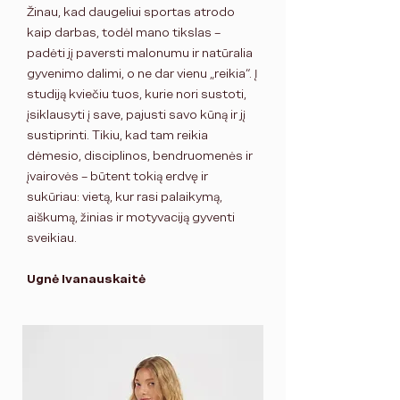
Žinau, kad daugeliui sportas atrodo
kaip darbas, todėl mano tikslas –
padėti jį paversti malonumu ir natūralia
gyvenimo dalimi, o ne dar vienu „reikia“. Į
studiją kviečiu tuos, kurie nori sustoti,
įsiklausyti į save, pajusti savo
kūną
ir jį
sustiprinti. Tikiu, kad tam reikia
dėmesio, disciplinos, bendruomenės ir
įvairovės – būtent tokią erdvę ir
sukūriau: vietą, kur rasi palaikymą,
aiškumą, žinias ir motyvaciją gyventi
sveikiau.
Ugnė Ivanauskaitė