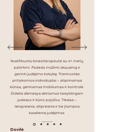
Kvalifikuota kineziterapeutė su 4+ metų
patirtimi.
Padeda mažinti skausmą ir
gerinti judėjimo kokybę. Treniruotės
pritaikomos individualiai – stiprinamas
kūnas, gerinamas mobilumas ir kontrolė.
Didelis dėmesys skiriamas taisyklingam
judesiui ir kūno pojūčiui. Tikslas –
lengvesnis, stipresnis ir be įtampos
kasdienis judėjimas.
Dovilė