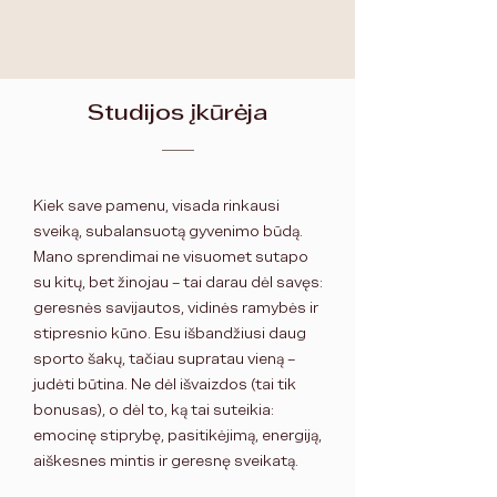
Studijos įkūrėja
Kiek save pamenu, visada rinkausi
sveiką, subalansuotą gyvenimo būdą.
Mano sprendimai ne visuomet sutapo
su kitų, bet žinojau – tai darau dėl savęs:
geresnės savijautos, vidinės ramybės ir
stipresnio kūno. Esu išbandžiusi daug
sporto šakų, tačiau supratau vieną –
judėti būtina. Ne dėl išvaizdos (tai tik
bonusas), o dėl to, ką tai suteikia:
emocinę stiprybę, pasitikėjimą, energiją,
aiškesnes mintis ir geresnę sveikatą.