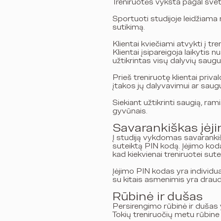
Treniruotės vyksta pagal sveta
Sportuoti studijoje leidžiama
sutikimą.
Klientai kviečiami atvykti į t
Klientai įsipareigoja laikytis 
užtikrintas visų dalyvių saug
Prieš treniruotę klientai priva
įtakos jų dalyvavimui ar saug
Siekiant užtikrinti saugią, ram
gyvūnais.
Savarankiškas įėji
Į studiją vykdomas savarankišk
suteiktą PIN kodą. Įėjimo koda
kad kiekvienai treniruotei sute
Įėjimo PIN kodas yra individua
su kitais asmenimis yra drau
Rūbinė ir dušas
Persirengimo rūbinė ir dušas 
Tokių treniruočių metu rūbine i