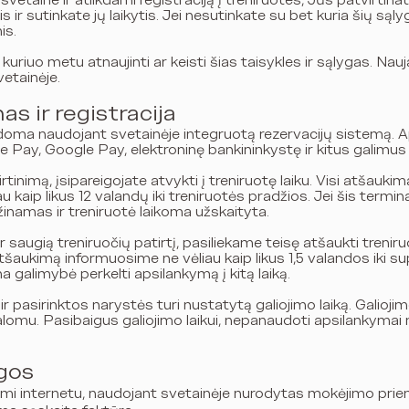
vetaine ir atlikdami registraciją į treniruotes, Jūs patvirtina
s ir sutinkate jų laikytis. Jei nesutinkate su bet kuria šių są
is.
uriuo metu atnaujinti ar keisti šias taisykles ir sąlygas. Nauj
etainėje.
 ir registracija
kdoma naudojant svetainėje integruotą rezervacijų sistemą. A
pple Pay, Google Pay, elektroninę bankininkystę ir kitus gali
irtinimą, įsipareigojate atvykti į treniruotę laiku. Visi atšaukim
ėliau kaip likus 12 valandų iki treniruotės pradžios. Jei šis te
inamas ir treniruotė laikoma užskaityta.
r saugią treniruočių patirtį, pasiliekame teisę atšaukti treniru
 atšaukimą informuosime ne vėliau kaip likus 1,5 valandos iki 
 galimybė perkelti apsilankymą į kitą laiką.
i ir pasirinktos narystės turi nustatytą galiojimo laiką. Gali
alomu. Pasibaigus galiojimo laikui, nepanaudoti apsilankyma
gos
ekami internetu, naudojant svetainėje nurodytas mokėjimo pri