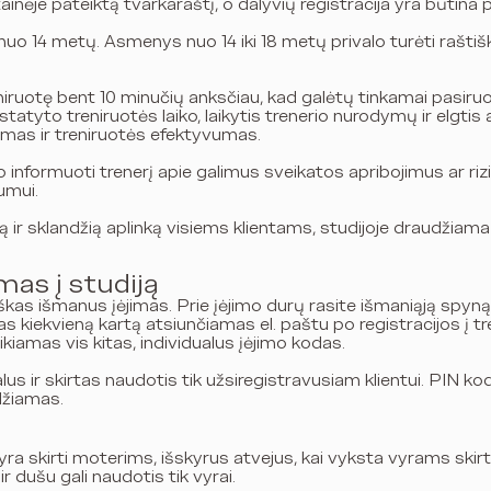
inėje pateiktą tvarkaraštį, o dalyvių registracija yra būtina p
 nuo 14 metų. Asmenys nuo 14 iki 18 metų privalo turėti rašti
reniruotę bent 10 minučių anksčiau, kad galėtų tinkamai pasiru
nustatyto treniruotės laiko, laikytis trenerio nurodymų ir elgtis
umas ir treniruotės efektyvumas.
lo informuoti trenerį apie galimus sveikatos apribojimus ar rizik
umui.
ią ir sklandžią aplinką visiems klientams, studijoje draudžiama
mas į studiją
as išmanus įėjimas. Prie įėjimo durų rasite išmaniąją spyną, 
s kiekvieną kartą atsiunčiamas el. paštu po registracijos į t
ikiamas vis kitas, individualus įėjimo kodas.
lus ir skirtas naudotis tik užsiregistravusiam klientui. PIN k
džiamas.
yra skirti moterims, išskyrus atvejus, kai vyksta vyrams skir
r dušu gali naudotis tik vyrai.