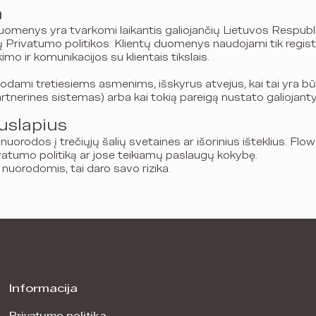
a
 duomenys yra tvarkomi laikantis galiojančių Lietuvos Resp
 Privatumo politikos. Klientų duomenys naudojami tik regist
mo ir komunikacijos su klientais tikslais.
ami tretiesiems asmenims, išskyrus atvejus, kai tai yra būti
nerines sistemas) arba kai tokią pareigą nustato galiojantys
uslapius
 nuorodos į trečiųjų šalių svetaines ar išorinius išteklius. F
ivatumo politiką ar jose teikiamų paslaugų kokybę.
nuorodomis, tai daro savo rizika.
Informacija