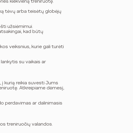
rieš kiekvieną treniruotę.
šką tėvų arba teisėtų globėjų
ošti užsiėmimui.
 atsakingai, kad būtų
os veiksnius, kurie gali turėti
 lankytis su vaikais ar
į kurią reikia suvesti Jums
reniruotę. Atkreipiame dėmesį,
odo perdavimas ar dalinimasis
tos treniruočių valandos.