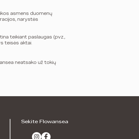
ublikos asmens duomenų
racijos, narystės
na teikiant paslaugas (pvz.,
 teisės aktai.
lowansea neatsako už tokių
Sekite Flowansea