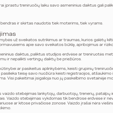
ai įprastu treniruočių laiku savo asmeninius daiktus gali palik
 bendras ir skirtas naudotis tiek moterims, tiek vyrams.
jimas
bės už sveikatos sutrikimus ar traumas, kurios galėtų kilti
rmavusiems apie savo sveikatos būklę, apribojimus ar rizikos
ninius daiktus, paliktus studijos erdvėse ar treniruotės metu
u ir nepalikti vertingų daiktų be priežiūros.
būtinybei ar pasikeitus aplinkybėms, keisti grupinių treniruoči
pasilieka teisę savo nuožiūra keisti registracijos, atšaukimo i
a. Visi pakeitimai įsigalioja nuo jų paskelbimo svetainėje 
vaizdo stebėjimas lankytojų, darbuotojų, trenerių, patalpų 
kslais. Vaizdo stebėjimas vykdomas tik bendrose erdvėse ir 
iuose ar kitose privačiose zonose. Vaizdo įrašai nėra vieši
tikimo.