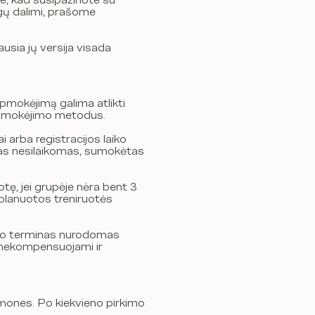
te, kad susipažinote su
lygų dalimi, prašome
ausia jų versija visada
pmokėjimą galima atlikti
mus mokėjimo metodus.
ai arba registracijos laiko
rminas nesilaikomas, sumokėtas
otę, jei grupėje nėra bent 3
suplanuotos treniruotės
ojimo terminas nurodomas
i nekompensuojami ir
emones. Po kiekvieno pirkimo