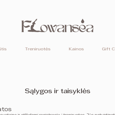
tis
Treniruotės
Kainos
Gift 
Sąlygos ir taisyklės
atos