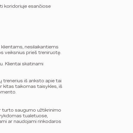
ti koridoriuje esančiose
 klientams, nesilaikantiems
 veiksnius prieš treniruotę.
. Klientai skatinami
ų trenerius iš anksto apie tai
r kitas taikomas taisykles, iš
momento.
ir turto saugumo užtikrinimo
nevykdomas tualetuose,
nami ar naudojami rinkodaros