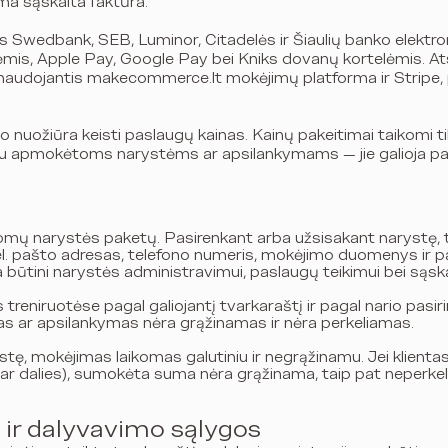
ama sąskaita faktūra.
s Swedbank, SEB, Luminor, Citadelės ir Šiaulių banko elektron
is, Apple Pay, Google Pay bei Kniks dovanų kortelėmis. Atsi
naudojantis makecommerce.lt mokėjimų platforma ir Stripe, 
o nuožiūra keisti paslaugų kainas. Kainų pakeitimai taikomi t
au apmokėtoms narystėms ar apsilankymams — jie galioja pa
 siūlomų narystės paketų. Pasirenkant arba užsisakant narystę
l. pašto adresas, telefono numeris, mokėjimo duomenys ir p
 būtini narystės administravimui, paslaugų teikimui bei sąsk
s treniruotėse pagal galiojantį tvarkaraštį ir pagal nario pasi
tas ar apsilankymas nėra grąžinamas ir nėra perkeliamas.
tę, mokėjimas laikomas galutiniu ir negrąžinamu. Jei klienta
r dalies), sumokėta suma nėra grąžinama, taip pat neperkelia
 ir dalyvavimo sąlygos