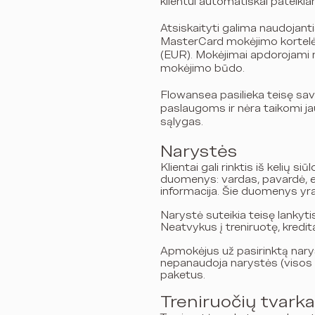
klientui automatiškai pateiki
Atsiskaityti galima naudojanti
MasterCard mokėjimo kortelėm
(EUR).
Mokėjimai apdorojami 
mokėjimo būdo.
Flowansea pasilieka teisę sav
paslaugoms ir nėra taikomi j
sąlygas.
Narystės
Klientai gali rinktis iš kelių
duomenys: vardas, pavardė, e
informacija. Šie duomenys yra
Narystė suteikia teisę lankyti
Neatvykus į treniruotę, kredi
Apmokėjus už pasirinktą narys
nepanaudoja narystės (visos a
paketus.
Treniruočių tvarka