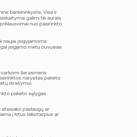
ine bankininkyste, Visa ir
skaitymai galimi tik eurais
priklausomai nuo pasirinkto
ik naujai įsigyjamoms
gal įsigijimo metu buvusias
, tvarkomi šie asmens
asirinktos narystės paketo
aitų išrašymui.
rinkto paketo sąlygas.
s atsisako paslaugų ar
ma į kitus laikotarpius ar