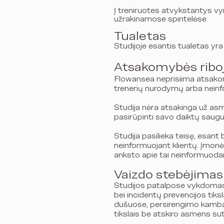
Į treniruotes atvykstantys vyr
užrakinamose spintelėse.
Tualetas
Studijoje esantis tualetas yra
Atsakomybės ribo
Flowansea neprisiima atsakomy
trenerių nurodymų arba neinfo
Studija nėra atsakinga už asme
pasirūpinti savo daiktų saugum
Studija pasilieka teisę, esant 
neinformuojant klientų. Įmonė 
anksto apie tai neinformuodam
Vaizdo stebėjimas
Studijos patalpose vykdomas 
bei incidentų prevencijos ti
dušuose, persirengimo kambar
tikslais be atskiro asmens su