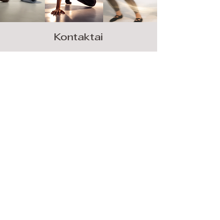
Kontaktai
Vilniaus g. 255, Šiauliai, LT-76343
+370 (633) 04 473
info@flowansea.lt
Vardas