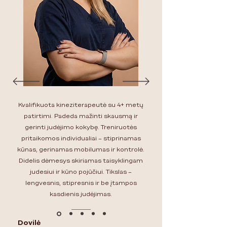
Kvalifikuota kineziterapeutė su 4+ metų
patirtimi.
Padeda mažinti skausmą ir
gerinti judėjimo kokybę. Treniruotės
pritaikomos individualiai – stiprinamas
kūnas, gerinamas mobilumas ir kontrolė.
Didelis dėmesys skiriamas taisyklingam
judesiui ir kūno pojūčiui. Tikslas –
lengvesnis, stipresnis ir be įtampos
kasdienis judėjimas.
Dovilė