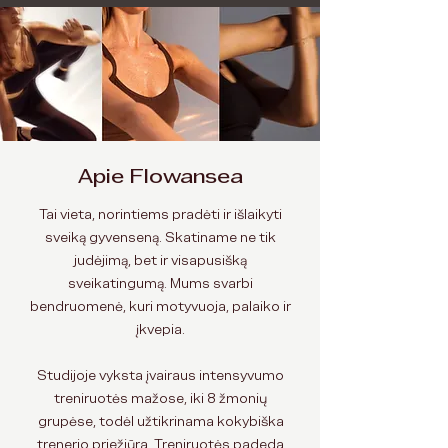
Apie Flowansea
Tai vieta, norintiems pradėti ir išlaikyti
sveiką gyvenseną. Skatiname ne tik
judėjimą, bet ir visapusišką
sveikatingumą. Mums svarbi
bendruomenė, kuri motyvuoja, palaiko ir
įkvepia.
Studijoje vyksta įvairaus intensyvumo
treniruotės mažose, iki 8 žmonių
grupėse, todėl užtikrinama kokybiška
trenerio priežiūra. Treniruotės padeda