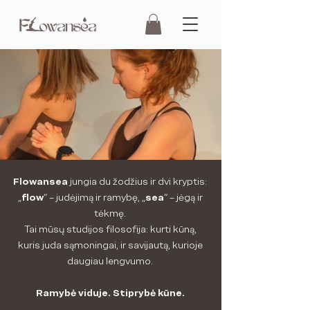
Flowansea
jungia du žodžius ir dvi kryptis:
„
flow
“ – judėjimą ir ramybę, „
sea
“ – jėgą ir
tėkmę.
Tai mūsų studijos filosofija: kurti kūną,
kuris juda sąmoningai, ir savijautą, kurioje
daugiau lengvumo.
Ramybė viduje. Stiprybė kūne.