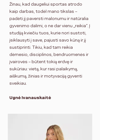
Žinau, kad daugeliui sportas atrodo
kaip darbas, todėl mano tikslas –
padėti jį paversti malonumu ir natūralia
gyvenimo dalimi, o ne dar vienu „reikia“. Į
studiją kviečiu tuos, kurie nori sustoti,
įsiklausyti į save, pajusti savo
kūną
ir jį
sustiprinti. Tikiu, kad tam reikia
dėmesio, disciplinos, bendruomenės ir
įvairovės – būtent tokią erdvę ir
sukūriau: vietą, kur rasi palaikymą,
aiškumą, žinias ir motyvaciją gyventi
sveikiau.
Ugnė Ivanauskaitė