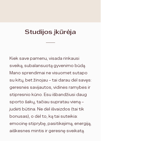
Studijos įkūrėja
Kiek save pamenu, visada rinkausi
sveiką, subalansuotą gyvenimo būdą.
Mano sprendimai ne visuomet sutapo
su kitų, bet žinojau – tai darau dėl savęs:
geresnės savijautos, vidinės ramybės ir
stipresnio kūno. Esu išbandžiusi daug
sporto šakų, tačiau supratau vieną –
judėti būtina. Ne dėl išvaizdos (tai tik
bonusas), o dėl to, ką tai suteikia:
emocinę stiprybę, pasitikėjimą, energiją,
aiškesnes mintis ir geresnę sveikatą.